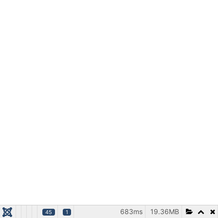
683ms
19.36MB
45
1