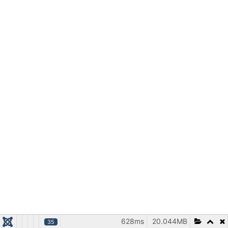
628ms
20.044MB
35